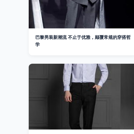
巴黎男装新潮流 不止于优雅，颠覆常规的穿搭哲
学