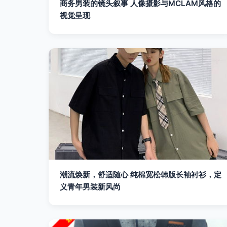
商务男装的镜头叙事 人像摄影与MCLAM风格的
视觉呈现
潮流焕新，舒适随心 纯棉宽松韩版长袖衬衫，定
义青年男装新风尚