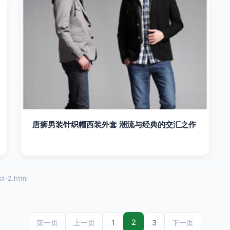
唐狮男装针织帽西装外套 潮流与经典的交汇之作
t-2.html
2
1
3
第一页
上一页
下一页